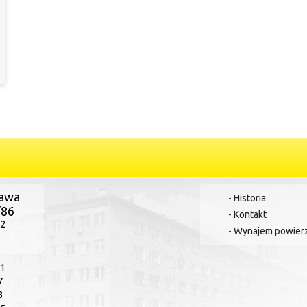
zawa
-
Historia
/86
-
Kontakt
72
-
Wynajem powier
41
7
3