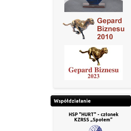
Współdziałanie
HSP "HURT" - członek
KZRSS „Społem”