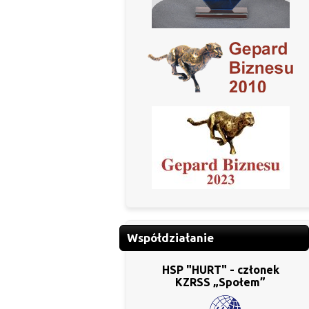
Współdziałanie
HSP "HURT" - członek
KZRSS „Społem”