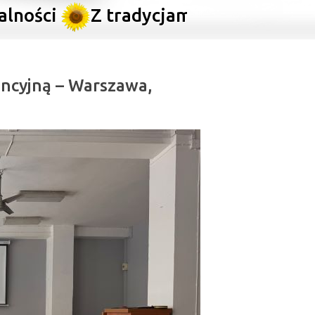
i
Z tradycjami ku przyszłości
N
ncyjną – Warszawa,