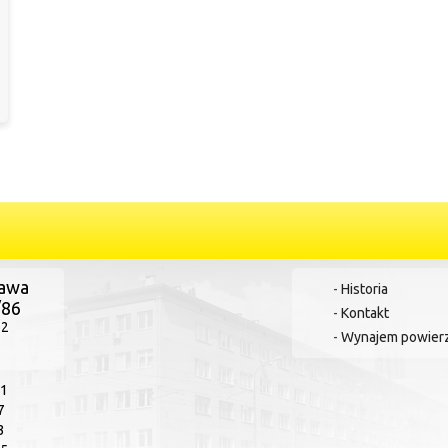
zawa
-
Historia
/86
-
Kontakt
72
-
Wynajem powier
41
7
3