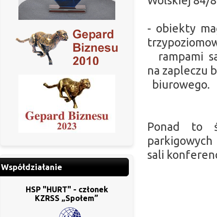
Wolskiej 84/
- obiekty m
trzypoziomo
rampami sam
na zapleczu 
b
iurowego.
Ponad to ś
parkigowych
sali konferenc
Współdziałanie
HSP "HURT" - członek
KZRSS „Społem”