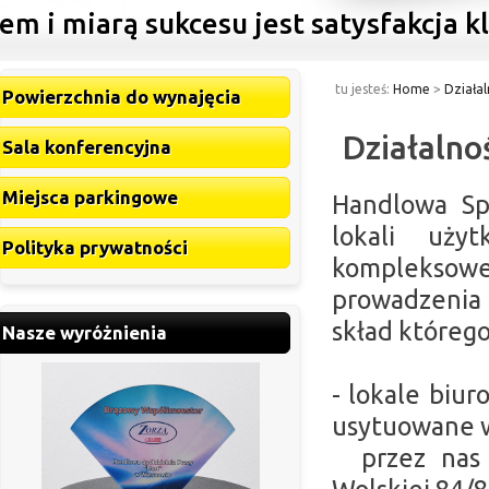
 miarą sukcesu jest satysfakcja klie
tu jesteś:
Home
>
Działa
Powierzchnia do wynajęcia
Działalno
Sala konferencyjna
Miejsca parkingowe
Handlowa Sp
lokali uży
Polityka prywatności
kompleksow
prowadzenia 
skład któreg
Nasze wyróżnienia
- lokale biu
usytuowane 
przez nas c